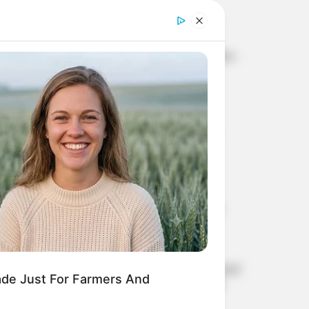
സമ്മാനത്തുക 47 ലക്ഷം രൂപ
പുഴുങ്ങിയ താറാവ് മുട്ട
പൊട്ടിച്ചപ്പോൾ ഉള്ളിൽ
താറാവിൻ കുഞ്ഞ്;
അസാധാരണമായ രൂപവും
രൂക്ഷമായ ദുർഗന്ധവും;
സാമ്പിൾ ശേഖരിച്ച്
എൽഡിഎഫ് കാലത്ത്
ഭക്ഷ്യസുരക്ഷാ വകുപ്പ്
പി.എസ്.സിയിൽ നടന്ന
ക്രമക്കേടുകൾ
അന്വേഷിക്കാൻ വി. ഡി
സതീശൻ തയ്യാറാകാത്തതിൽ
ദുരൂഹത: കെ. സുരേന്ദ്രൻ
കേരളം – കർണാടക –
ലക്ഷദ്വീപ് തീരങ്ങളിൽ
മത്സ്യബന്ധനം പാടില്ല;
മുന്നറിയിപ്പുമായി കേന്ദ്ര
കാലാവസ്ഥ വകുപ്പ്
വിസ അപേക്ഷയില്‍
വ്യാജവിവരം; പാക്
ഓള്‍റൗണ്ടര്‍ ഹംസ നാസറിന്
ade Just For Farmers And
രണ്ട് വര്‍ഷം വിലക്ക്, വന്‍
പിഴയും