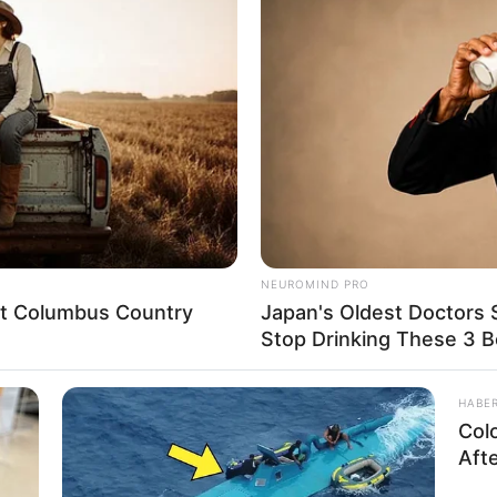
NEUROMIND PRO
eet Columbus Country
Japan's Oldest Doctors 
Stop Drinking These 3 
HABE
Col
Aft