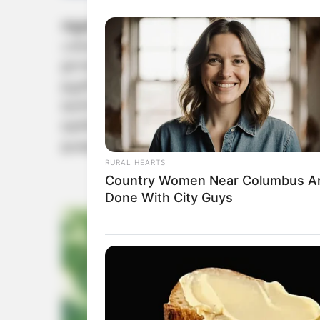
ന്യൂഡല്‍ഹി:
കേന്ദ്രത്തില്‍ നരേന്ദ്ര മോദി സര്‍ക
പശ്ചാത്തലത്തില്‍, ബി.ജെ.പി/എന്‍.ഡി.എ സഖ്യം
ഉന്നതതല യോഗം ഇന്ന് ഡല്‍ഹിയില്‍ ചേരും. പ്രധ
ഉച്ചതിരിഞ്ഞ് 3 മണിക്ക് ഭാരത് മണ്ഡപത്തിലാണ് യ
മന്ത്രി രാജ്നാഥ് സിംഗ്, ആഭ്യന്തര മന്ത്രി അമിത
മുതിര്‍ന്ന കേന്ദ്രമന്ത്രിമാരും എന്‍.ഡി.എ ഭരണ
ഉപമുഖ്യമന്ത്രിമാരും യോഗത്തില്‍ പങ്കെടുക്കുമെ
RURAL HEARTS
Country Women Near Columbus A
Done With City Guys