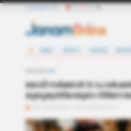
Friday, August 7 2026
NEWS
SPORTS
DEFENCE
ENTER
Home
News
India
മോദി സര്‍ക്കാര്‍ 12-ാം വര്‍
മുഖ്യമന്ത്രിമാരുടെ നിര്‍ണ
ജനം വെബ്‌ഡെസ്ക്
Jun 10, 2026, 08:43 am IST