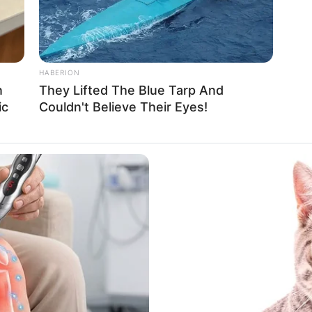
HABERION
n
They Lifted The Blue Tarp And
ic
Couldn't Believe Their Eyes!