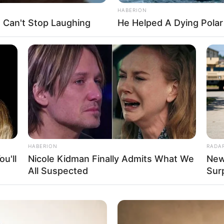
്ദേഹം ഭരണം നിലനിര്‍ത്തുകയായിരുന്നു.
HABERION
e Can't Stop Laughing
He Helped A Dying Polar
Send
Share
HABERION
RADA
u'll
Nicole Kidman Finally Admits What We
New
All Suspected
Sur