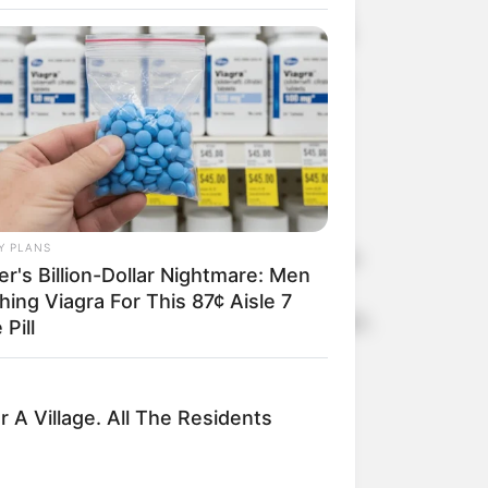
പോപ്പുലർ ഫ്രണ്ട് ഭീകരർ
പ്രതികളായ ശ്യാമപ്രസാദ്
വധക്കേസ്: അഡ്വ. പി.
പ്രേമരാജൻ സ്പെഷ്യൽ
പബ്ലിക് പ്രോസിക്യൂട്ടർ
റാങ്ക് ഹോൾഡർമാർക്ക്
ഐക്യദാർഢ്യം, നീതി
ലഭിക്കും വരെ സമരം;
പി.എസ്.സി
അട്ടിമറിക്കെതിരെ
യുവമോർച്ചയുടെ
Y PLANS
കേരളത്തിലെ റെയിൽവേ
സെക്രട്ടേറിയറ്റ് മാർച്ച്
er's Billion-Dollar Nightmare: Men
യാത്രാസൗകര്യങ്ങൾ
വിപുലീകരിക്കണം;
hing Viagra For This 87¢ Aisle 7
റെയിൽവേ മന്ത്രി അശ്വിനി
 Pill
വൈഷ്ണവിന് നിവേദനം
സമർപ്പിച്ച് സി.സദാനന്ദൻ
മാസ്റ്റർ എംപി
 A Village. All The Residents