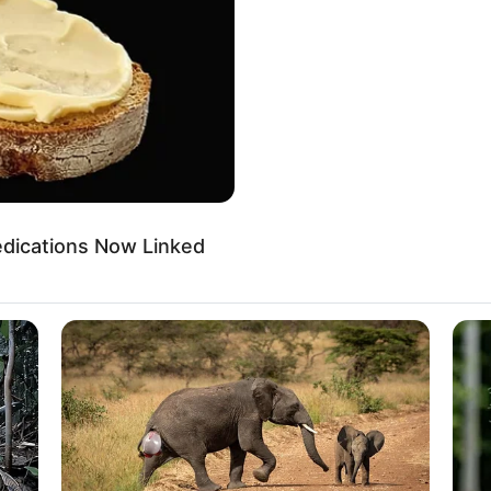
edications Now Linked
്ള ഏകോപനം ശക്തമാക്കുക, ജനങ്ങളുടെ
 അന്തരീക്ഷം മെച്ചപ്പെടുത്തുക എന്നിവയാണ്
യയെ ഒരു വികസിത രാഷ്‌ട്രമാക്കുക എന്ന ലക്ഷ്യം
ക്കുറിച്ചും യോഗം ചര്‍ച്ച ചെയ്യും. മോദി
ളും വിവിധ ദേശീയ വികസന-അടിസ്ഥാന സൗകര്യ
ം ചെയ്യും.