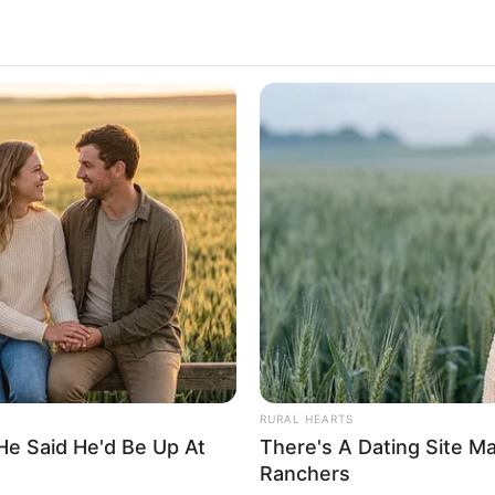
RURAL HEARTS
He Said He'd Be Up At
There's A Dating Site M
WhatsApp
Telegram
Ranchers