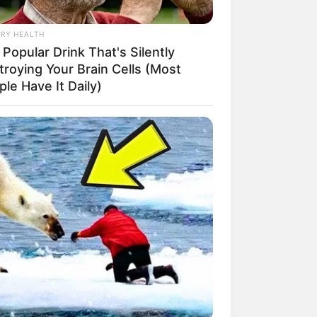
RY HEALTH
Popular Drink That's Silently
troying Your Brain Cells (Most
le Have It Daily)