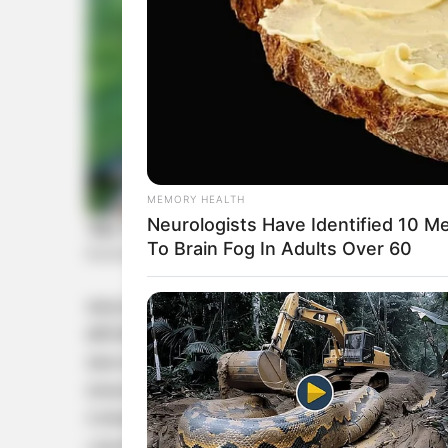
MEMORY HEALTH
Neurologists Have Identified 10 M
To Brain Fog In Adults Over 60
കേന്ദ്ര-സംസ്ഥാന സര്‍ക്കാരുകള്‍ തമ്മിലുള
ജീവിതനിലവാരം ഉയര്‍ത്തുക, വ്യവസായ സൗഹൃദ
യോഗത്തിന്റെ പ്രധാന അജണ്ട. 2047-ഓടെ ഇന്ത്
കൈവരിക്കുന്നതിനായുള്ള വിവിധ പരിഷ്‌കാരങ്ങളെ
സര്‍ക്കാരിന്റെ 12 വര്‍ഷത്തെ ഭരണനേട്ടങ്ങ
പദ്ധതികളുടെ പുരോഗതിയും യോഗം അവലോകന