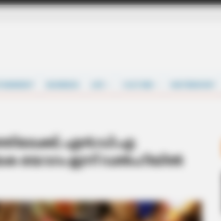
TAINMENT
BUSINESS
LIFE
CULTURE
MATRIMONY
ഷത്തിലേക്ക്; എന്‍.ഡി.എ
ായക യോഗം ഇന്ന് ഡല്‍ഹിയില്‍