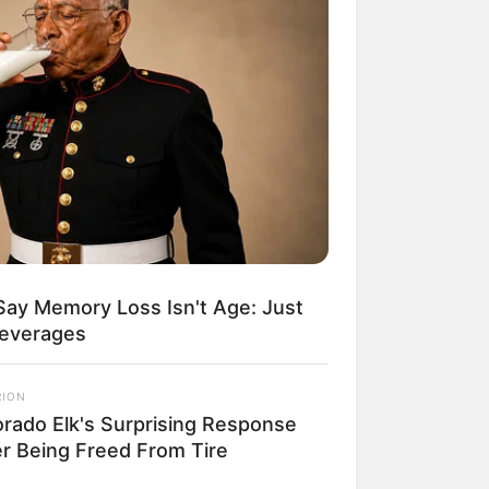
Say Memory Loss Isn't Age: Just
Beverages
RION
orado Elk's Surprising Response
er Being Freed From Tire