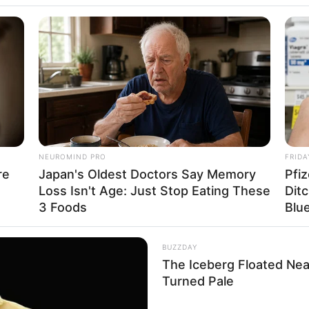
്കാര്‍ ഭരണത്തില്‍ 12 വര്‍ഷം പൂര്‍ത്തിയാക്കുന്നതിന്റെ
 ഭരിക്കുന്ന സംസ്ഥാനങ്ങളിലെ മുഖ്യമന്ത്രിമാരുടെ
ാനമന്ത്രി നരേന്ദ്ര മോദിയുടെ അധ്യക്ഷതയില്‍
ോഗം ക്രമീകരിച്ചിരിക്കുന്നത്. കേന്ദ്ര പ്രതിരോധ
് ഷാ, ജെ.പി. നദ്ദ, ശിവരാജ് സിംഗ് ചൗഹാന്‍ തുടങ്ങിയ
ത്തിലുള്ള 22 സംസ്ഥാനങ്ങളിലെ മുഖ്യമന്ത്രിമാരും
ന്ന് ഔദ്യോഗിക വൃത്തങ്ങള്‍ അറിയിച്ചു.
NEUROMIND PRO
FRIDA
re
Japan's Oldest Doctors Say Memory
Pfiz
Loss Isn't Age: Just Stop Eating These
Ditc
3 Foods
Blue
BUZZDAY
The Iceberg Floated Near
Turned Pale