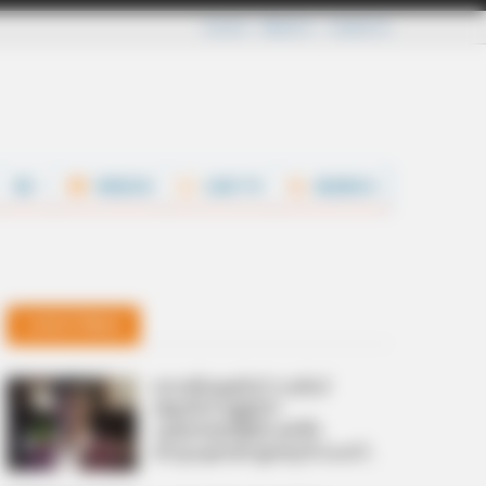
Careers
About Us
Contact Us
VIDEOS
LIVE TV
SEARCH
Latest News
സെന്റ് ലൂയിസ് റാപ്പിഡ്
ആന്‍ഡ് ബ്ലിറ്റ്‌സ്
ടൂര്‍ണമെന്റില്‍ കിരീട
നേട്ടവുമായി ഇന്ത്യന്‍ ചെസ്
രാജാവ് പ്രഗ്നനാനന്ദ;