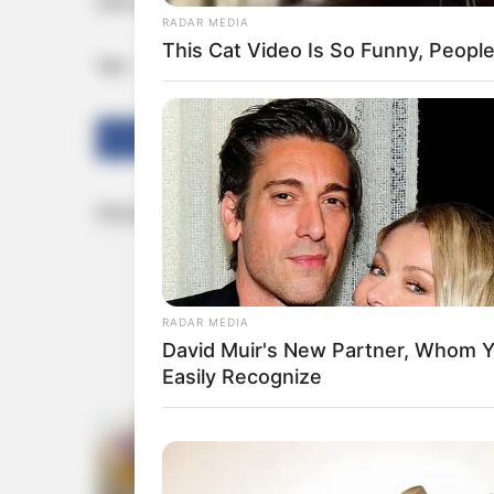
2019-ലും 2024-ലും വന്‍ ജനപിന്തുണയോടെ അദ
RADAR MEDIA
This Cat Video Is So Funny, Peopl
Tags:
Narendra Modi
NDA CMS CONCLAVE
Share
Tweet
RADAR MEDIA
David Muir's New Partner, Whom Yo
Easily Recognize