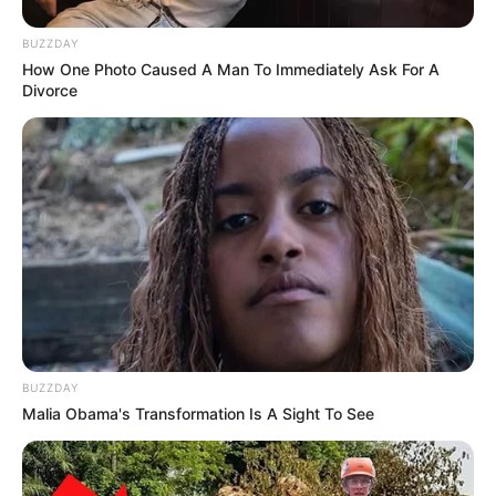
BUZZDAY
How One Photo Caused A Man To Immediately Ask For A
Divorce
BUZZDAY
Malia Obama's Transformation Is A Sight To See