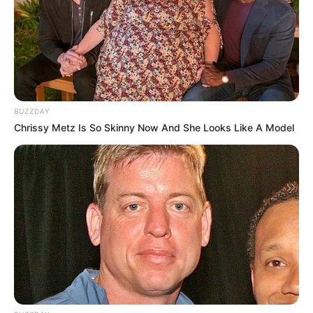
അഭിപ്രായപ്പെട്ടു.
Tags:
mohan bhagwat
about new gen chilfren
mindset
BUZZDAY
Chrissy Metz Is So Skinny Now And She Looks Like A Model