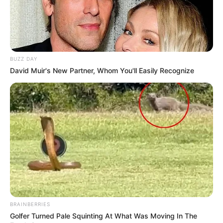
BUZZ DAY
David Muir's New Partner, Whom You'll Easily Recognize
BRAINBERRIES
Golfer Turned Pale Squinting At What Was Moving In The