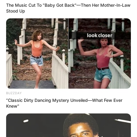
The Music Cut To "Baby Got Back"—Then Her Mother-In-Law
Stood Up
BUZZDAY
“Classic Dirty Dancing Mystery Unveiled—What Few Ever
Knew"