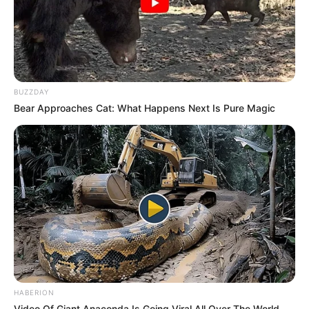
BUZZDAY
Bear Approaches Cat: What Happens Next Is Pure Magic
HABERION
Video Of Giant Anaconda Is Going Viral All Over The World.