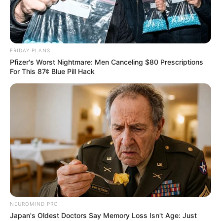
ജനം വെബ്‌ഡെസ്ക്
Jul 7, 2026, 06:46 am IST
FRIDAY PLANS
Pfizer's Worst Nightmare: Men Canceling $80 Prescriptions
For This 87¢ Blue Pill Hack
നാഗ്പുര്‍:
പുതിയ തലമുറയില്‍ വര്‍ധിച്ചുവരുന്ന
ഏകാന്തതയും മാനസിക അസ്ഥിരതയും തടയാന്‍
കുടുംബത്തിനുള്ളിലെ ആശയവിനിമയം
ശക്തിപ്പെടുത്തേണ്ടത് അനിവാര്യമാണെന്ന്
NEUROMIND PRO
Japan's Oldest Doctors Say Memory Loss Isn't Age: Just
ആര്‍എസ്എസ് സര്‍സംഘചാലക് ഡോ. മോഹന്‍