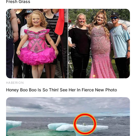
Fresh Grass
HABERION
Honey Boo Boo Is So Thin! See Her In Fierce New Photo