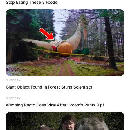
Stop Eating These 3 Foods
ഭാഗവത്. കുട്ടി കരയുമ്പോള്‍ അവനെ
സമാധാനിപ്പിക്കേണ്ടത് മൊബൈല്‍ ഫോണ്‍
കൈമാറിയല്ല, മറിച്ച് സ്‌നേഹപൂര്‍വമായ
ആശയവിനിമയത്തിലൂടെയാണെന്നും അദ്ദേഹം
പറഞ്ഞു. നാഗ്പൂരിലെ സമര്‍പ്പണ്‍ വെല്‍നസ്
സെന്ററിന്റെ ഉദ്ഘാടനച്ചടങ്ങില്‍
സംസാരിക്കുകയായിരുന്നു അദ്ദേഹം.
BUZZDAY
Giant Object Found In Forest Stuns Scientists
BUZZDAY
Wedding Photo Goes Viral After Groom's Pants Rip!