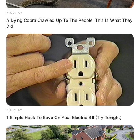
BUZZDAY
A Dying Cobra Crawled Up To The People: This Is What They
Did
BUZZDAY
1 Simple Hack To Save On Your Electric Bill (Try Tonight)