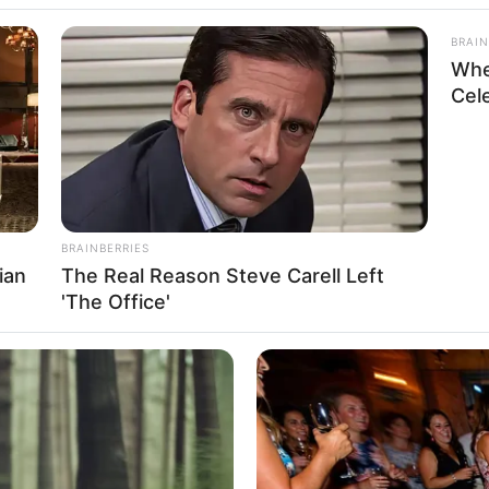
ലയായ പേണുവില്‍ കാട്ടാനയുടെ ആക്രമണത്തില്‍
BRAIN
Whe
യണന്‍-ഭവാനി ദമ്പതികളുടെ മകന്‍ രാജേഷാണ് (45)
Cel
രാജേന്ദ്രന്‍ എന്ന മറ്റൊരു കര്‍ഷകന്
കുലശേഖരത്തുള്ള ആശുപത്രിയില്‍
BRAINBERRIES
ian
The Real Reason Steve Carell Left
'The Office'