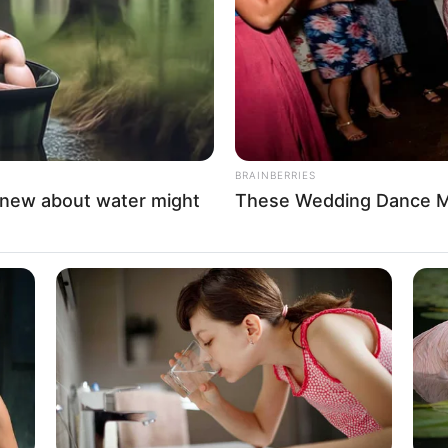
BRAINBERRIES
knew about water might
These Wedding Dance M
ശേഷം സമീപത്തെ പാറക്കെട്ടിലേക്ക് മാറി
ജേഷിന് നേരെ ആക്രമണമുണ്ടായത്. ആനയുടെ കുത്തേറ്റ
ുന്നു. നിലവില്‍ തമിഴ്നാട്ടിലെ കുഴിത്തുറ
ര്‍ട്ടം നടപടികള്‍ക്ക് ശേഷം ബന്ധുക്കള്‍ക്ക്
ല് കാട്ടാനകളാണ് ജനവാസമേഖലയില്‍ ഇറങ്ങിയത്.