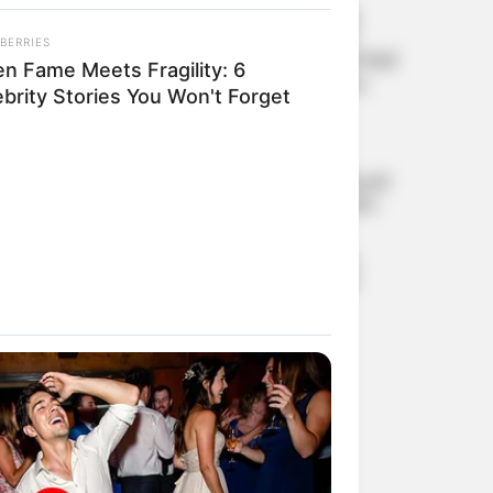
ജെന്‍സി വിദ്യാര്‍ത്ഥികളെ
ചിലര്‍ തെറ്റിദ്ധരിപ്പിക്കാന്‍
BERRIES
ശ്രമിച്ചു; മന്ത്രി സ്ഥാനം തനിക്ക്
n Fame Meets Fragility: 6
ഒരിക്കലും പ്രധാനമായിരുന്നി:
ebrity Stories You Won't Forget
ധര്‍മേന്ദ്ര പ്രധാന്‍
കശ്മീരില്‍ വീണ്ടും
എന്‍ഐഎ നീക്കം;
ജമാഅത്തെ ഇസ്ലാമിയുമായി
ബന്ധമുള്ള ശൃംഖലയെ തേടി
വ്യാപക റെയ്ഡ്
ഇന്ത്യ-അമേരിക്ക ബന്ധം
കൂടുതല്‍ ശക്തമാക്കാന്‍
നിര്‍ണായക ചര്‍ച്ച;
പശ്ചിമേഷ്യന്‍
സംഘര്‍ഷങ്ങള്‍ക്കിടയിലും
മോദിയെ ഫോണില്‍ വിളിച്ച്
സംസാരിച്ച് വാന്‍സ്