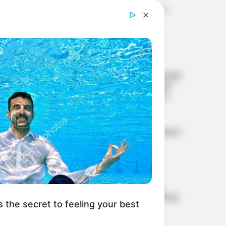
ബാരാമതിയില്‍ പരിശീലന
വിമാനം തകര്‍ന്നു;
ആളപായമില്ല
ലോക അണ്ടര്‍-20
അത്ലറ്റിക്സ് ചാമ്പ്യന്‍ഷിപ്പില്‍
ഇന്ത്യയുടെ ചരിത്രക്കുതിപ്പ്;
ഹൈജമ്പിലും ലോങ്ജമ്പിലും
മെഡല്‍ നേടി ബസന്തും
ഷാഹ്നവാസും
വിവാഹം കഴിഞ്ഞ് ഏഴ്
വര്‍ഷത്തിനുള്ളില്‍ ഭാര്യയുടെ
അസ്വാഭാവിക മരണം;
സ്ത്രീധന പീഡനം
തെളിഞ്ഞാല്‍ ഭര്‍ത്താവിന്
നേരിട്ട് പങ്കുണ്ടെന്ന്
സ്വാതന്ത്ര്യസമര
തെളിയിക്കേണ്ടതില്ലെന്ന്
സേനാനികള്‍ക്ക് ആദരം;
ഹൈക്കോടതി
ക്വിറ്റ് ഇന്ത്യാ പ്രസ്ഥാനത്തിന്റെ
s the secret to feeling your best
ധീരചരിത്രം ഓര്‍മിപ്പിച്ച്
പ്രധാനമന്ത്രി മോദി