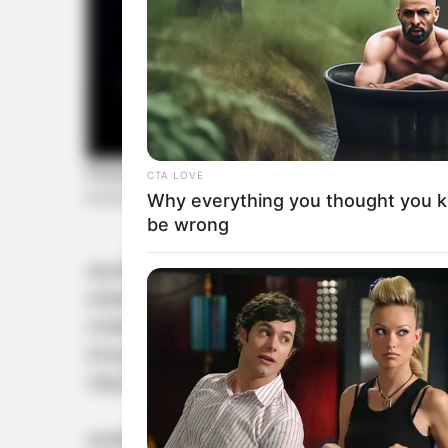
CTA LOVE
Why everything you thought you 
be wrong
കൃഷിയിടത്തിലിറങ്ങിയ ആനക്കൂട്ടത്തെ ഓടിച്ച 
രക്ഷപ്പെടാന്‍ ശ്രമിക്കുന്നതിനിടെയാണ് രാ
രാജേഷ് സംഭവസ്ഥലത്തുതന്നെ മരണപ്പെടുകയായിര
താലൂക്ക് ആശുപത്രിയിലുള്ള മൃതദേഹം പോസ്റ്റുമോ
വിട്ടുനല്‍കും.
കരിഞ്ചിറ, പേണു പ്രദേശങ്ങളിലായി ആകെ നാ