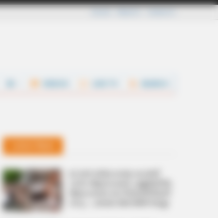
Careers
About Us
Contact Us
VIDEOS
LIVE TV
SEARCH
Latest News
റൊണാള്‍ഡോയെ കാത്ത്
2,000 ആരാധകര്‍ പള്ളിയില്‍;
ആഡംബര കാറിലെത്തിയത്
വധു… പക്ഷേ ജോര്‍ജിനയല്ല!