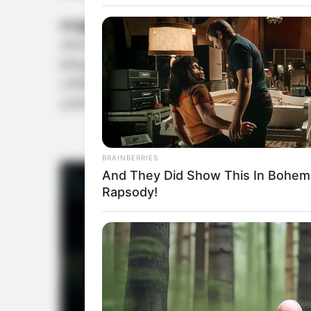
വെള്ളറട:
കേരള-തമിഴ്നാട് അതിര്‍ത്തി മേഖ
കര്‍ഷകന് ദാരുണാന്ത്യം. കാഞ്ഞിരംപാറ നാരാ
മരിച്ചത്. ആക്രമണത്തില്‍ പന്നിമല സ്വദേശിയായ 
പരിക്കേല്‍ക്കുകയും ചെയ്തു. ഇദ്ദേഹത്തെ 
പ്രവേശിപ്പിച്ചിരിക്കുകയാണ്.
BRAINBERRIES
And They Did Show This In Bohem
Rapsody!